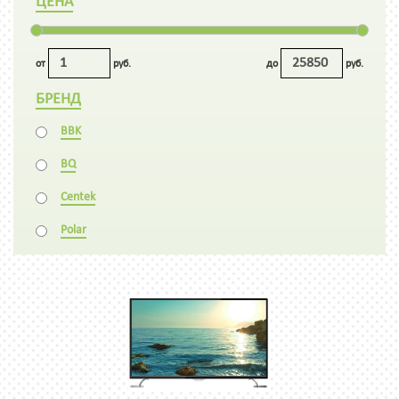
ЦЕНА
от
руб.
до
руб.
БРЕНД
BBK
BQ
Centek
Polar