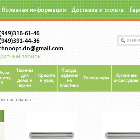
Полезная информация
Доставка и оплата
Гар
(949)316-61-46
(949)391-44-36
chnoopt.dn@gmail.com
ратный звонок
Техника
Посуда,
буки,
для
Красота
изделия
Кухонные
шеты,
Телевизоры
дома и
и уход
из
аксессуары
К
кухни
пластика
нитная планка