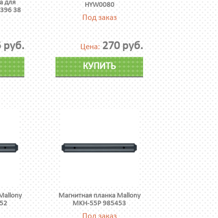
а для
HYW0080
396 38
Под заказ
 руб.
270 руб.
Цена:
КУПИТЬ
Mallony
Магнитная планка Mallony
52
MKH-55P 985453
Под заказ