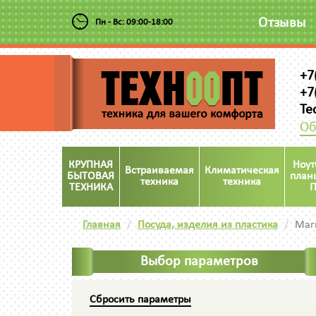
Отзывы
Пн - Вс: 09:00-18:00
+7
+7
Te
Об
КРУПНАЯ
Ноут
Встраиваемая
Климатическая
БЫТОВАЯ
план
техника
техника
ТЕХНИКА
П
Главная
Посуда, изделия из пластика
Маг
Выбор параметров
Сбросить параметры