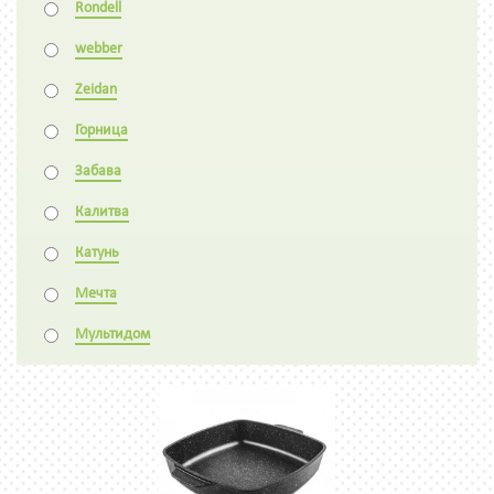
Rondell
webber
Zeidan
Горница
Забава
Калитва
Катунь
Мечта
Мультидом