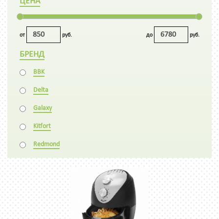
ЦЕНА
от
руб.
до
руб.
БРЕНД
BBK
Delta
Galaxy
Kitfort
Redmond