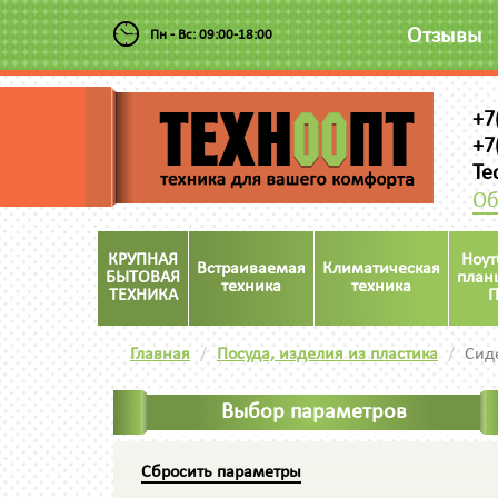
Отзывы
Пн - Вс: 09:00-18:00
+7
+7
Te
Об
КРУПНАЯ
Ноут
Встраиваемая
Климатическая
БЫТОВАЯ
план
техника
техника
ТЕХНИКА
П
Главная
Посуда, изделия из пластика
Сид
Выбор параметров
Сбросить параметры