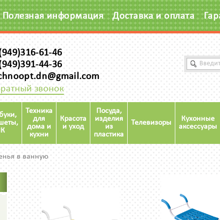
Полезная информация
Доставка и оплата
Гар
(949)316-61-46
(949)391-44-36
chnoopt.dn@gmail.com
ратный звонок
Техника
Посуда,
буки,
для
Красота
изделия
Кухонные
шеты,
Телевизоры
дома и
и уход
из
аксессуары
К
кухни
пластика
енья в ванную