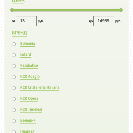
ЦЕНА
от
руб.
до
руб.
БРЕНД
Bohemia
Lefard
Pasabahce
RCR Adagio
RCR Cristalleria Italiana
RCR Opera
RCR Timeless
Венеция
Гладкая