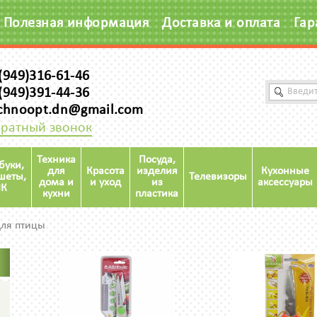
Полезная информация
Доставка и оплата
Гар
(949)316-61-46
(949)391-44-36
chnoopt.dn@gmail.com
ратный звонок
Техника
Посуда,
буки,
для
Красота
изделия
Кухонные
шеты,
Телевизоры
дома и
и уход
из
аксессуары
К
кухни
пластика
ля птицы