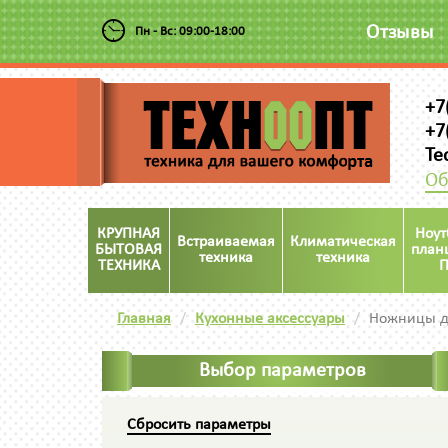
Отзывы
Пн - Вс: 09:00-18:00
+7
+7
Te
Об
КРУПНАЯ
Ноут
Встраиваемая
Климатическая
БЫТОВАЯ
план
техника
техника
ТЕХНИКА
П
Главная
Кухонные аксессуары
Ножницы д
Выбор параметров
Сбросить параметры