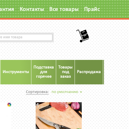
антия
Контакты
Все товары
Прайс
Подставка
Товары
Инструменты
для
под
Распродажа
Акция
горячее
заказ
Сортировка:
по умолчанию