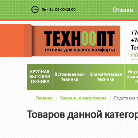
Отзывы
Пн - Вс: 09:00-18:00
+7
+7
Te
Об
КРУПНАЯ
Ноут
Встраиваемая
Климатическая
БЫТОВАЯ
план
техника
техника
ТЕХНИКА
П
Главная
Кухонные аксессуары
Подставка 
Товаров данной катего