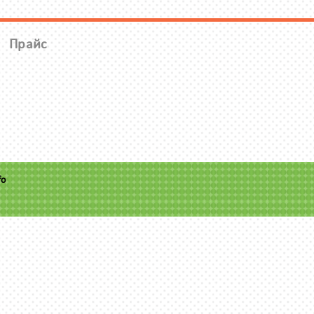
Прайс
fo