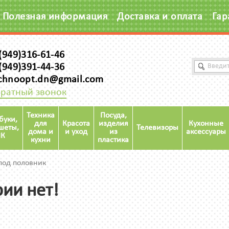
Полезная информация
Доставка и оплата
Гар
(949)316-61-46
(949)391-44-36
chnoopt.dn@gmail.com
ратный звонок
Техника
Посуда,
буки,
для
Красота
изделия
Кухонные
шеты,
Телевизоры
дома и
и уход
из
аксессуары
К
кухни
пластика
под половник
рии нет!