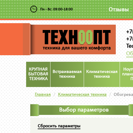
Отзывы
Пн - Вс: 09:00-18:00
+7
+7
Te
Об
КРУПНАЯ
Ноут
Встраиваемая
Климатическая
БЫТОВАЯ
план
техника
техника
ТЕХНИКА
П
Главная
Климатическая техника
Обогрев
Выбор параметров
Сбросить параметры