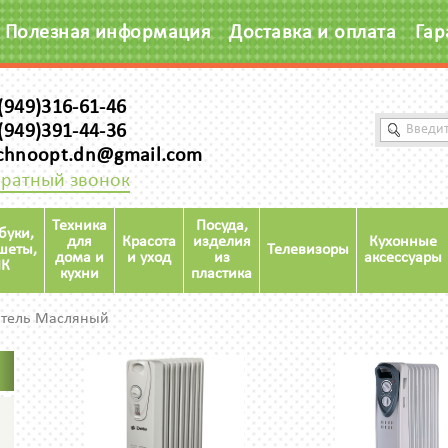
Полезная информация
Доставка и оплата
Гар
(949)316-61-46
(949)391-44-36
chnoopt.dn@gmail.com
ратный звонок
Техника
Посуда,
буки,
для
Красота
изделия
Кухонные
шеты,
Телевизоры
дома и
и уход
из
аксессуары
К
кухни
пластика
атель Масляный