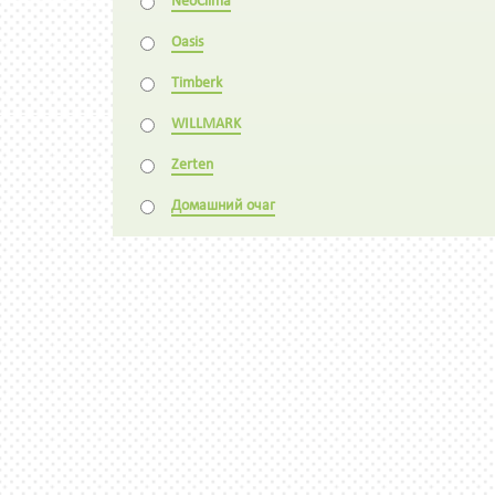
NeoClima
Oasis
Timberk
WILLMARK
Zerten
Домашний очаг