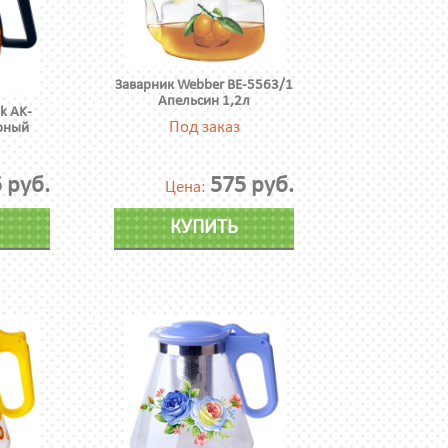
Заварник Webber BE-5563/1
Апельсин 1,2л
k AK-
Под заказ
рный
 руб.
575 руб.
Цена:
КУПИТЬ