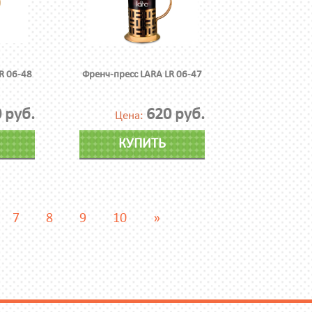
R 06-48
Френч-пресс LARA LR 06-47
 руб.
620 руб.
Цена:
КУПИТЬ
7
8
9
10
»