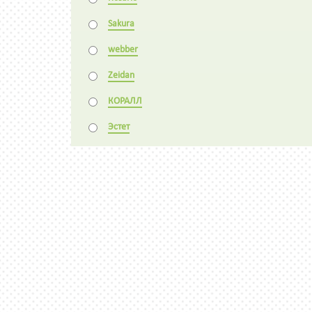
Sakura
webber
Zeidan
КОРАЛЛ
Эстет