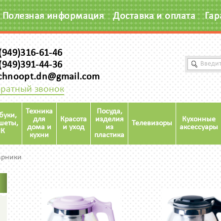
Полезная информация
Доставка и оплата
Гар
(949)316-61-46
(949)391-44-36
chnoopt.dn@gmail.com
ратный звонок
Техника
Посуда,
буки,
для
Красота
изделия
Кухонные
шеты,
Телевизоры
дома и
и уход
из
аксессуары
К
кухни
пластика
арники