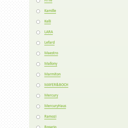
HYW
Kamille
Kelli
LARA
Lefard
Maestro
Mallony
Marmiton
MAYER&BOCH
Mercury
MercuryHaus
Ramozi
Rosario