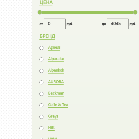
ЦЕНА
от
руб.
до
руб.
БРЕНД
Agness
Alparaisa
Alpenkok
AURORA
Backman
Coffe & Tea
Greys
Hitt