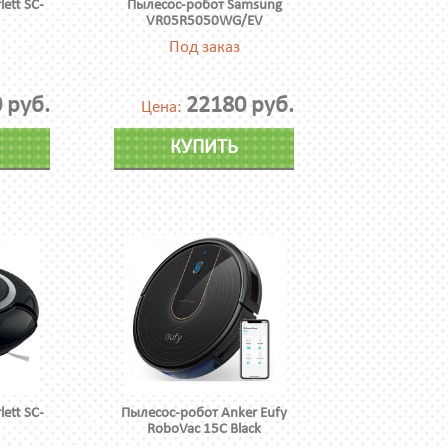
ett SC-
Пылесос-робот Samsung
VR05R5050WG/EV
Под заказ
 руб.
22180 руб.
Цена:
КУПИТЬ
ett SC-
Пылесос-робот Anker Eufy
RoboVac 15C Black