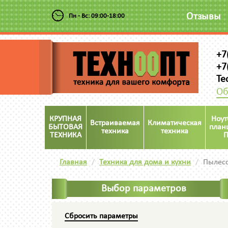
Отзывы
Пн - Вс: 09:00-18:00
+7
+7
Te
Об
КРУПНАЯ
Ноут
Встраиваемая
Климатическая
БЫТОВАЯ
план
техника
техника
ТЕХНИКА
П
Главная
Техника для дома и кухни
Пылесо
Выбор параметров
Сбросить параметры