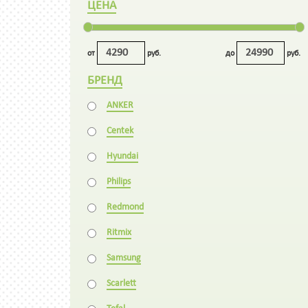
ЦЕНА
от
руб.
до
руб.
БРЕНД
ANKER
Centek
Hyundai
Philips
Redmond
Ritmix
Samsung
Scarlett