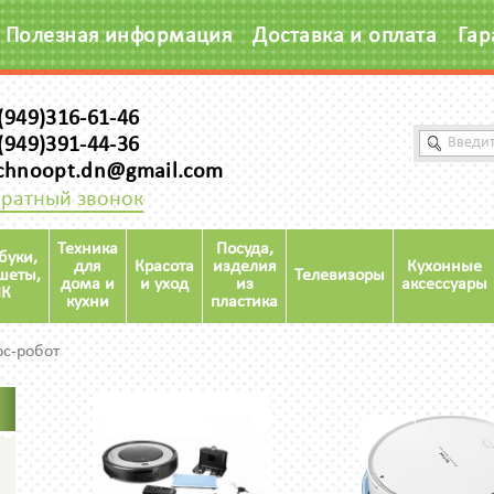
Полезная информация
Доставка и оплата
Гар
(949)316-61-46
(949)391-44-36
chnoopt.dn@gmail.com
ратный звонок
Техника
Посуда,
буки,
для
Красота
изделия
Кухонные
шеты,
Телевизоры
дома и
и уход
из
аксессуары
К
кухни
пластика
с-робот