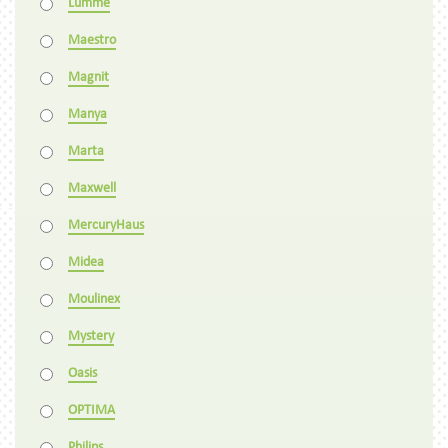
Lumme
Maestro
Magnit
Manya
Marta
Maxwell
MercuryHaus
Midea
Moulinex
Mystery
Oasis
OPTIMA
Philips