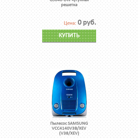
G5040-DW чугунная
решетка
0 руб.
Цена:
КУПИТЬ
Пылесос SAMSUNG
VCC4140V3B/XEV
(V38/XEV)