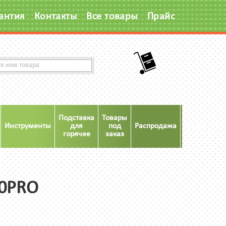
антия
Контакты
Все товары
Прайс
Подставка
Товары
Инструменты
для
под
Распродажа
Акция
горячее
заказ
00PRO