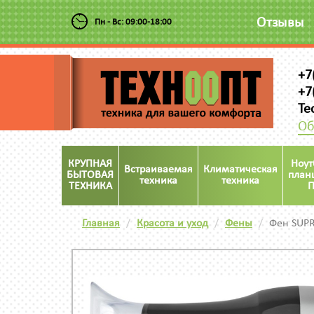
Отзывы
Пн - Вс: 09:00-18:00
+7
+7
Te
Об
КРУПНАЯ
Ноут
Встраиваемая
Климатическая
БЫТОВАЯ
план
техника
техника
ТЕХНИКА
П
Главная
Красота и уход
Фены
Фен SUP