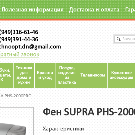
Полезная информация
Доставка и оплата
Гар
(949)316-61-46
(949)391-44-36
chnoopt.dn@gmail.com
ратный звонок
Техника
Посуда,
буки,
для
Красота
изделия
Кухонные
шеты,
Телевизоры
дома и
и уход
из
аксессуары
К
кухни
пластика
RA PHS-2000PRO
Фен SUPRA PHS-20
Характеристики