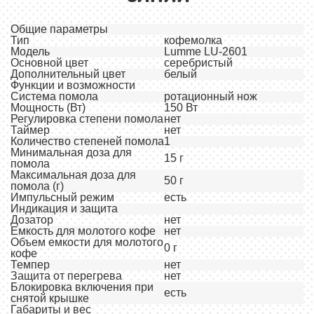
Общие параметры
Тип
кофемолка
Модель
Lumme LU-2601
Основной цвет
серебристый
Дополнительный цвет
белый
Функции и возможности
Система помола
ротационный нож
Мощность (Вт)
150 Вт
Регулировка степени помола
нет
Таймер
нет
Количество степеней помола
1
Минимальная доза для
15 г
помола
Максимальная доза для
50 г
помола (г)
Импульсный режим
есть
Индикация и защита
Дозатор
нет
Емкость для молотого кофе
нет
Объем емкости для молотого
0 г
кофе
Темпер
нет
Защита от перегрева
нет
Блокировка включения при
есть
снятой крышке
Габариты и вес