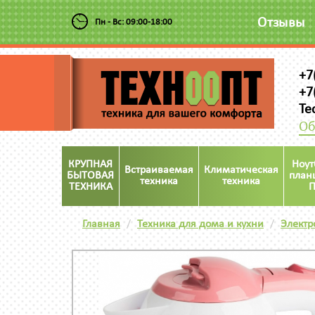
Отзывы
Пн - Вс: 09:00-18:00
+7
+7
Te
Об
КРУПНАЯ
Ноут
Встраиваемая
Климатическая
БЫТОВАЯ
план
техника
техника
ТЕХНИКА
П
Главная
Техника для дома и кухни
Электр