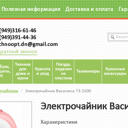
Полезная информация
Доставка и оплата
Гар
(949)316-61-46
(949)391-44-36
chnoopt.dn@gmail.com
ратный звонок
Техника
Посуда,
буки,
для
Красота
изделия
Кухонные
шеты,
Телевизоры
дома и
и уход
из
аксессуары
К
кухни
пластика
очайники
Электрочайник Василиса Т3-1500
Электрочайник Васи
Харакеристики