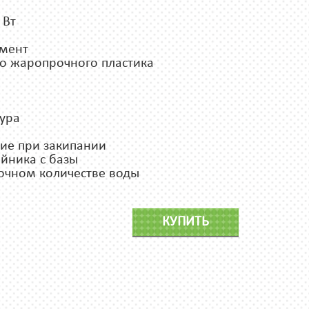
 Вт
емент
го жаропрочного пластика
ура
ие при закипании
айника с базы
очном количестве воды
КУПИТЬ