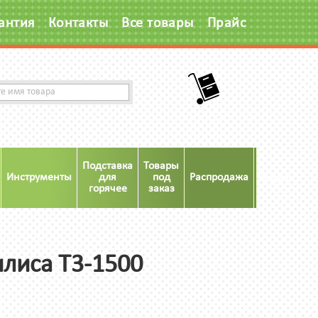
антия
Контакты
Все товары
Прайс
Подставка
Товары
Инструменты
для
под
Распродажа
Акция
горячее
заказ
лиса Т3-1500